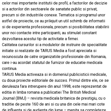
celor mai importante institutii de profil, a factorilor de decizie
si a actorilor din sectoarele de sanatate public si privat,
precum si din industriile conexe. Tematica si programul unor
astfel de proiecte, ce au prilejuit un util schimb de informatii
si de experienta profesionala, precum si posibilitatea stabilirii
unor noi contacte intre participanti, au stimulat constant
dezvoltarea acestui tip de activitate a firmei.
Calitatea cursurilor si a modulelor de instruire de specialitate
initiate si realizate de TARUS Media a fost apreciata si
recunoscuta de catre organizatiile profesionale din Romania,
care i-au acordat statutul de furnizor de educatie medicala
continua.
TARUS Media activeaza si in domeniul publicisticii medicale,
cu doua proiecte editoriale de succes. Primul dintre ele, ce se
deruleaza fara intrerupere din anul 1998, este reprezentat de
editia in limba romana a publicatiei The British Medical
Journal (BMJ) – revista medicala britanica de prestigiu, cu o
traditie de peste 160 de ani si cu una din cele mai mari cote
de influenta si de audienta din lume – menita sa completeze