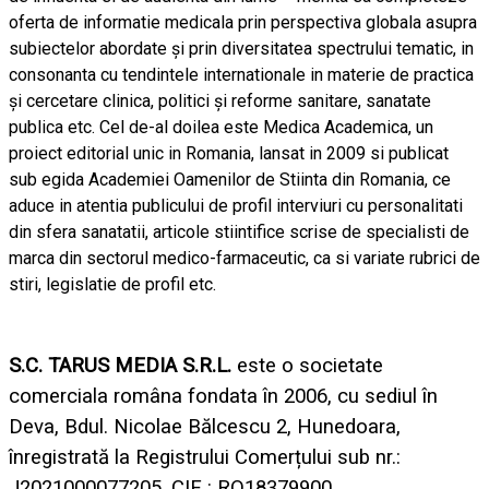
oferta de informatie medicala prin perspectiva globala asupra
subiectelor abordate şi prin diversitatea spectrului tematic, in
consonanta cu tendintele internationale in materie de practica
şi cercetare clinica, politici şi reforme sanitare, sanatate
publica etc. Cel de-al doilea este
Medica Academica
, un
proiect editorial unic in Romania, lansat in 2009 si publicat
sub egida Academiei Oamenilor de Stiinta din Romania, ce
aduce in atentia publicului de profil interviuri cu personalitati
din sfera sanatatii, articole stiintifice scrise de specialisti de
marca din sectorul medico-farmaceutic, ca si variate rubrici de
stiri, legislatie de profil etc.
S.C. TARUS MEDIA S.R.L.
este o societate
comerciala româna fondata în 2006, cu sediul în
Deva, Bdul. Nicolae Bălcescu 2, Hunedoara,
înregistrată la Registrului Comerțului sub nr.:
J2021000077205, CIF : RO18379900.