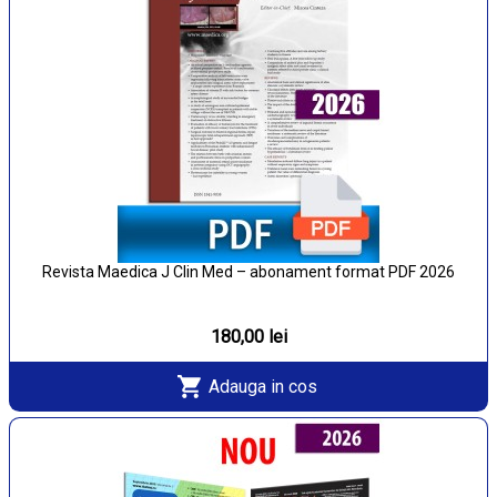
Revista Maedica J Clin Med – abonament format PDF 2026
180,00 lei
Adauga in cos